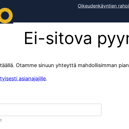
Oikeudenkäyntien rahoi
Ei-sitova pyy
a täällä. Otamme sinuun yhteyttä mahdollisimman pian
yisesti asianajajille
.
t