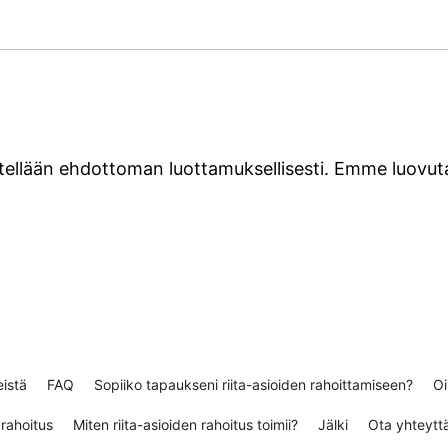
sitellään ehdottoman luottamuksellisesti. Emme luovut
istä
FAQ
Sopiiko tapaukseni riita-asioiden rahoittamiseen?
Oi
rahoitus
Miten riita-asioiden rahoitus toimii?
Jälki
Ota yhteytt