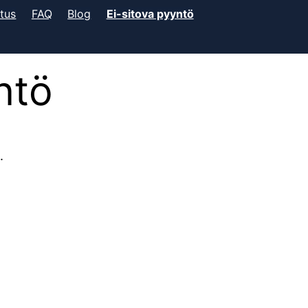
tus
FAQ
Blog
Ei-sitova pyyntö
ntö
.