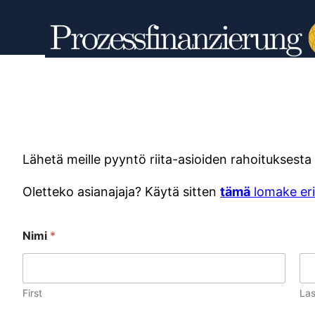
Siirry
sisältöön
Lähetä meille pyyntö riita-asioiden rahoituksest
Oletteko asianajaja? Käytä sitten
tämä
lomake erit
Nimi
*
First
Las