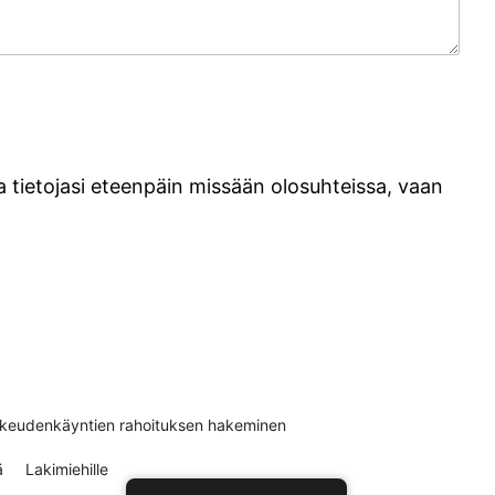
a tietojasi eteenpäin missään olosuhteissa, vaan
keudenkäyntien rahoituksen hakeminen
ä
Lakimiehille