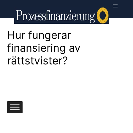
Hoppa
till
innehåll
Hur fungerar
finansiering av
rättstvister?